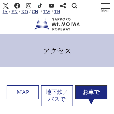
Menu
JA
EN
KO
CN
TW
TH
検
HOME
索
営業時間・料金
アクセス
混雑予想
アクセス
もいわ山の魅力
MAP
地下鉄／
お車で
施設ガイド
バスで
周辺マップ